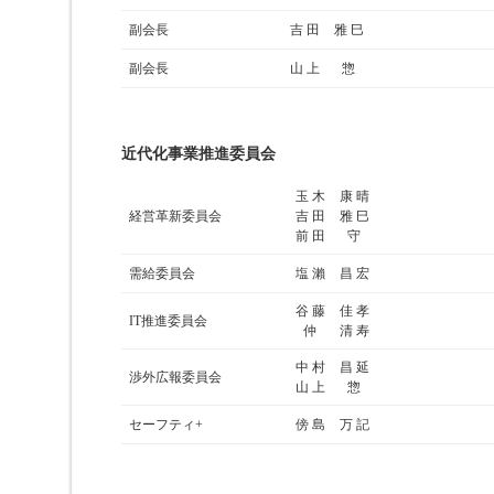
副会長
吉 田
雅 巳
副会長
山 上
惣
近代化事業推進委員会
玉 木
康 晴
経営革新委員会
吉 田
雅 巳
前 田
守
需給委員会
塩 瀨
昌 宏
谷 藤
佳 孝
IT推進委員会
仲
清 寿
中 村
昌 延
渉外広報委員会
山 上
惣
セーフティ+
傍 島
万 記