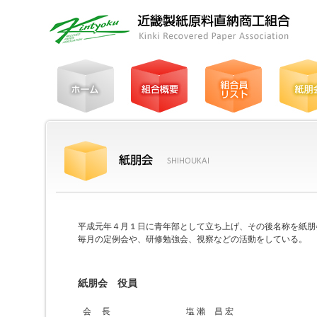
平成元年４月１日に青年部として立ち上げ、その後名称を紙朋
毎月の定例会や、研修勉強会、視察などの活動をしている。
紙朋会 役員
会 長
塩 瀨
昌 宏